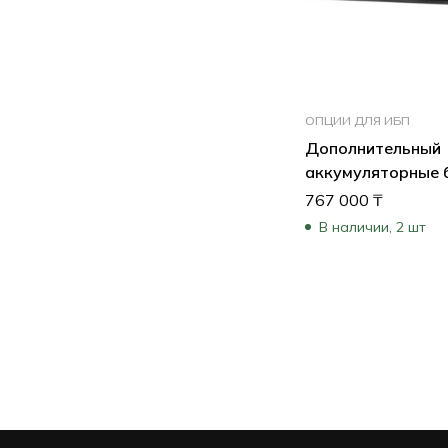
ОПЦИИ ДЛЯ ИБП
Дополнительный
аккумуляторные 
ИБП APC Smart-U
767 000
₸
SRT96RMBP
В наличии, 2 шт