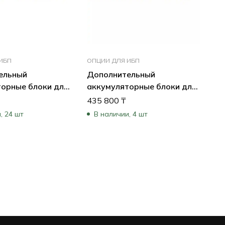
ИБП
ОПЦИИ ДЛЯ ИБП
ельный
Дополнительный
торные блоки для
аккумуляторные блоки для
rPower
ИБП CyberPower
435 800
₸
01EU
BP48VP2U03EU
, 24 шт
В наличии, 4 шт