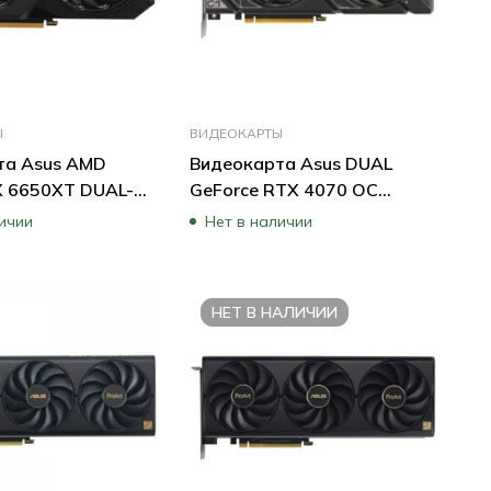
Ы
ВИДЕОКАРТЫ
та Asus AMD
Видеокарта Asus DUAL
X 6650XT DUAL-
GeForce RTX 4070 OC
-O8G (8 ГБ)
90YV0IZ2-M0NA00 (12 ГБ)
личии
Нет в наличии
НЕТ В НАЛИЧИИ