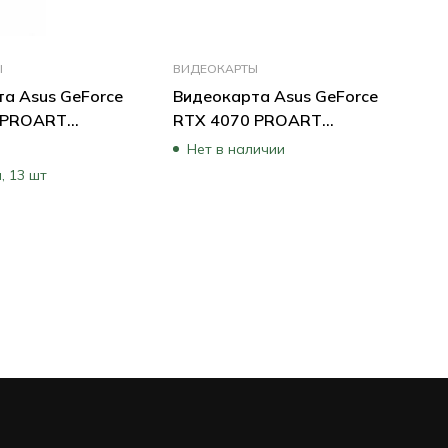
Ы
ВИДЕОКАРТЫ
а Asus GeForce
Видеокарта Asus GeForce
 PROART
RTX 4070 PROART
TX4060-O8G (8
PROART-RTX4070-O12G
Нет в наличии
(12 ГБ)
, 13 шт