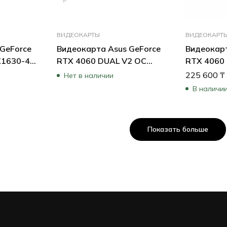
ВИДЕОКАРТЫ
ВИДЕОКАРТ
GeForce
Видеокарта Asus GeForce
Видеокарт
X1630-4G-
RTX 4060 DUAL V2 OC
RTX 4060
Edition DUAL-RTX4060-
PROART-R
225 600
₸
Нет в наличии
O8G-V2 BOX (8 ГБ)
ГБ)
В наличии
Показать больше