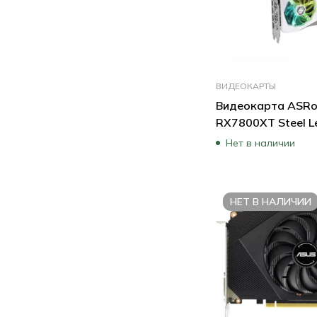
ВИДЕОКАРТЫ
Видеокарта ASRo
RX7800XT Steel L
RX7800XT SL 16GO
Нет в наличии
НЕТ В НАЛИЧИИ