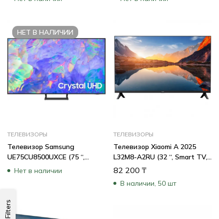
НЕТ В НАЛИЧИИ
ТЕЛЕВИЗОРЫ
ТЕЛЕВИЗОРЫ
Телевизор Samsung
Телевизор Xiaomi A 2025
UE75CU8500UXCE (75 “,
L32M8-A2RU (32 “, Smart TV,
Smart TV, Серый)
Черный)
82 200
₸
Нет в наличии
В наличии, 50 шт
Filters