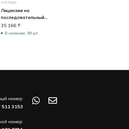
SYSTEMS
Лицензия на
последовательный
протокол для IP-
35 166
₸
камер
В наличии, 99 шт
ый номер:
7 511 3153
кой номер: