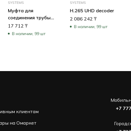
SYSTEMS
SYSTEMS
Муфта для
H.265 UHD decoder
соединения трубы
2 086 242
₸
подвесного монтажа
17 712
₸
В наличии, 99 шт
В наличии, 99 шт
Мобильн
+7 77
ивным клиентам
ары на Омаркет
Городс