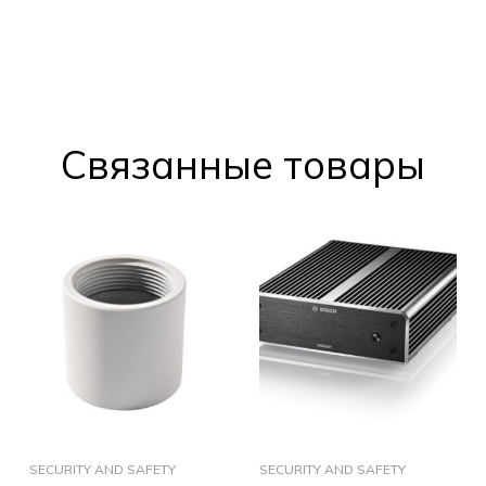
Cвязанные товары
SECURITY AND SAFETY
SECURITY AND SAFETY