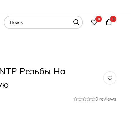
0
0
 NTP Резьбы На
ую
0 reviews