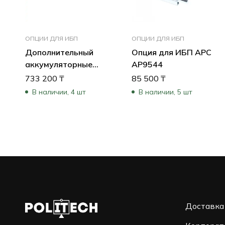
ОПЦИИ ДЛЯ ИБП
ОПЦИИ ДЛЯ ИБП
Дополнительный
Опция для ИБП APC
аккумуляторные
AP9544
блоки для ИБП APC
733 200
₸
85 500
₸
Smart-UPS X 120 В
В наличии, 4 шт
В наличии, 5 шт
SMX120BP
Доставка