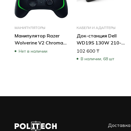
МАНИПУЛЯТОРЫ
КАБЕЛИ И АДАПТЕРЫ
Манипулятор Razer
Док-станция Dell
Wolverine V2 Chroma
WD19S 130W 210-
RZ06-04010100-R3M1
AZBX
102 600
₸
Нет в наличии
В наличии, 68 шт
Доставка