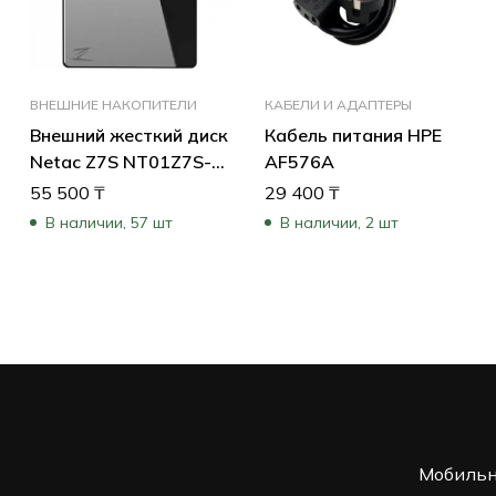
ВНЕШНИЕ НАКОПИТЕЛИ
КАБЕЛИ И АДАПТЕРЫ
Внешний жесткий диск
Кабель питания HPE
Netac Z7S NT01Z7S-
AF576A
002T-32BK (2 ТБ)
55 500
₸
29 400
₸
В наличии, 57 шт
В наличии, 2 шт
Мобильн