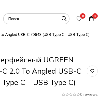
0
0
o Angled USB-C 70643 (USB Type C - USB Type C)
терфейсный UGREEN
C 2.0 To Angled USB-C
 Type C – USB Type C)
0 reviews