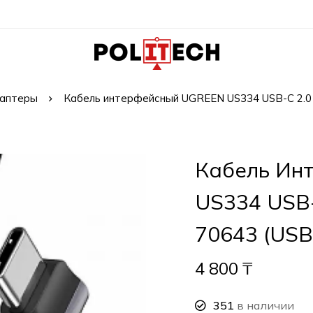
даптеры
Кабель интерфейсный UGREEN US334 USB-C 2.0 t
Кабель Ин
US334 USB-
70643 (USB
4 800
₸
351
в наличии