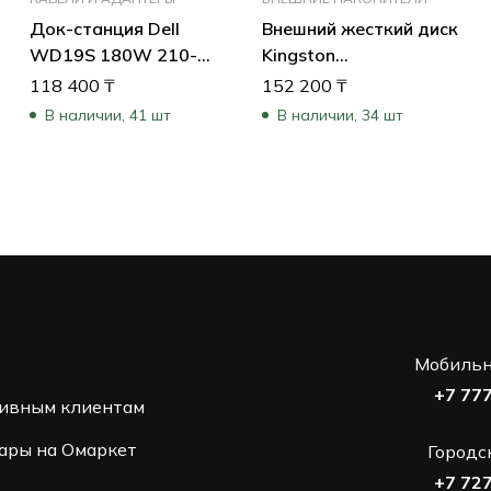
Док-станция Dell
Внешний жесткий диск
WD19S 180W 210-
Kingston
AZBU
SXS2000/4000G (4 ТБ)
118 400
₸
152 200
₸
В наличии, 41 шт
В наличии, 34 шт
Мобильн
+7 77
ивным клиентам
ары на Омаркет
Городс
+7 72