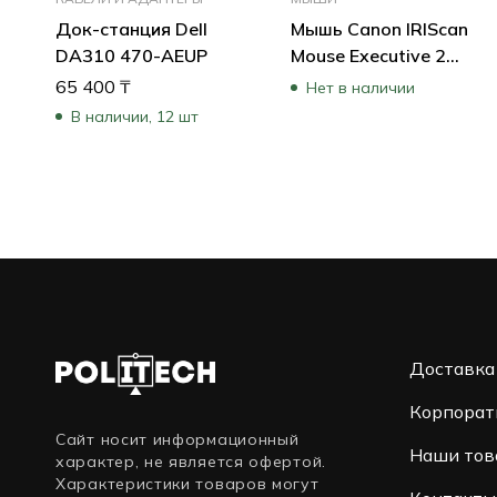
Док-станция Dell
Мышь Canon IRIScan
DA310 470-AEUP
Mouse Executive 2
3853V991
65 400
₸
Нет в наличии
(Бюджетная,
В наличии, 12 шт
Проводная)
Доставка
Корпорат
Сайт носит информационный
Наши тов
характер, не является офертой.
Характеристики товаров могут