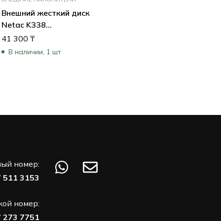
Внешний жесткий диск
Netac K338
NT05K338N-002T-
41 300
₸
30SL (2 ТБ)
В наличии, 1 шт
ый номер:
7 511 3153
кой номер:
7 273 7751