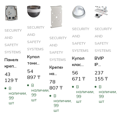
SECURITY
SECURITY
SECURITY
SECURITY
AND
AND
AND
AND
SECURITY
SAFETY
SAFETY
SAFETY
SAFETY
AND
SYSTEMS
SYSTEMS
SYSTEMS
SYSTEMS
SAFETY
Купол
Купол
BVIP
Панель
SYSTEMS
тонированный
класса
IP
крепления
Крепеж
поликарбонатный
IK10
Модуль
54
56
237
кронштейна
на
43
для
897
₸
для
ПО
671
₸
155
₸
VGA-
мачту
129
₸
78
подвесных
использования
для IP
PEND-
В
для
В
В
807
₸
В
камер
с
матрицы;
наличии,
ARM
наличии,
наличии,
Autodome
наличии,
AutoDome
99
В
камерами
до 32
99
99
(Pendant
99
5000
шт
наличии,
обеспечивает
шт
шт
AUTODOME
камер,
шт
Arm
серии
99
высокую
7000
10
шт
Wall
прочность
HD с
мониторов,
Plate
подвесными
1
24VAC)
корпусами
клавиатура
IntuiKey;