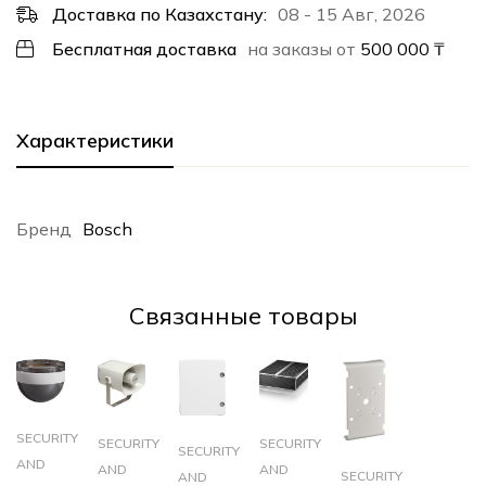
Доставка по Казахстану:
08 - 15 Авг, 2026
Бесплатная доставка
на заказы от
500 000
₸
Характеристики
Бренд
Bosch
Cвязанные товары
SECURITY
SECURITY
SECURITY
SECURITY
AND
AND
AND
SECURITY
AND