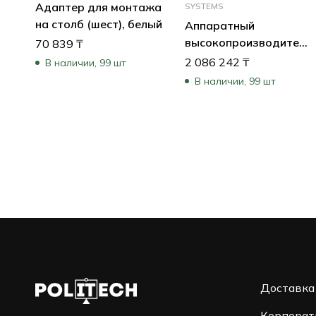
Адаптер для монтажа
SYSTEMS
на столб (шест), белый
Аппаратный
высокопроизводитель
70 839
₸
HD декодер Videojet
2 086 242
₸
В наличии, 99 шт
7000, H.265
В наличии, 99 шт
Доставка
Корпорат