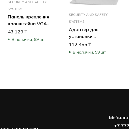
SECURITY AND SAFETY
SYSTEMS
SECURITY AND SAFETY
Панель крепления
ный
SYSTEMS
кронштейна VGA-
Адаптер для
PEND-ARM (Pendant
43 129
₸
установки
Arm Wall Plate 24VAC)
В наличии, 99 шт
кронштейна VG4-A-
112 455
₸
9230 на крышу
В наличии, 99 шт
Мобильн
+7 77
ивным клиентам