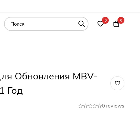
0
0
Для Обновления MBV-
1 Год
0 reviews