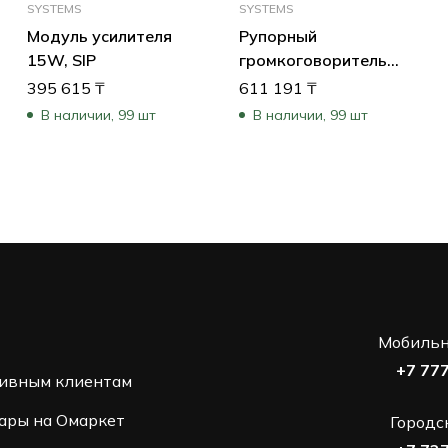
SYSTEMS
SYSTEMS
Модуль усилителя
Рупорный
15W, SIP
громкоговоритель
15W, SIP, длинный
395 615
₸
611 191
₸
В наличии, 99 шт
В наличии, 99 шт
Мобильн
+7 77
ивным клиентам
ары на Омаркет
Городс