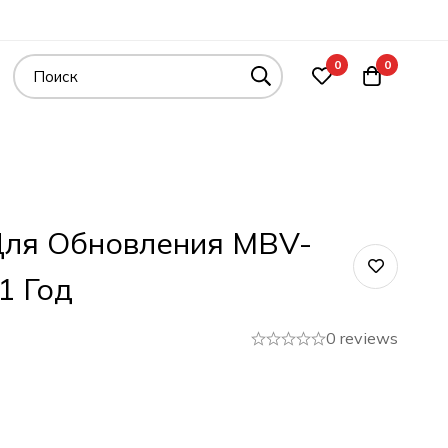
0
0
Для Обновления MBV-
1 Год
0 reviews