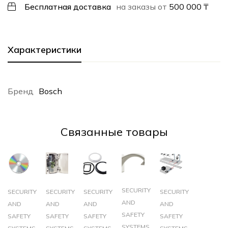
Бесплатная доставка
на заказы от
500 000
₸
Характеристики
Бренд
Bosch
Cвязанные товары
SECURITY
SECURITY
SECURITY
SECURITY
SECURITY
AND
AND
AND
AND
AND
SAFETY
SAFETY
SAFETY
SAFETY
SAFETY
SYSTEMS