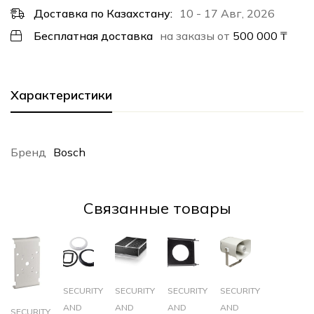
Доставка по Казахстану:
10 - 17 Авг, 2026
Бесплатная доставка
на заказы от
500 000
₸
Характеристики
Бренд
Bosch
Cвязанные товары
SECURITY
SECURITY
SECURITY
SECURITY
AND
AND
AND
AND
SECURITY