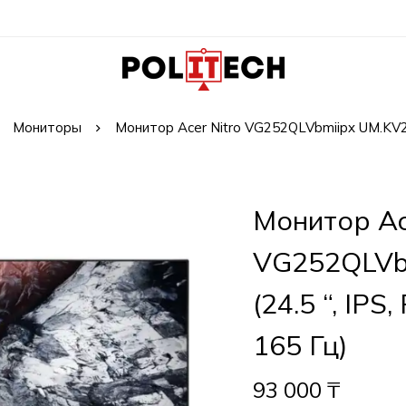
Мониторы
Монитор Acer Nitro VG252QLVbmiipx UM.KV2EE
Монитор Ac
VG252QLVb
(24.5 “, IPS
165 Гц)
93 000
₸