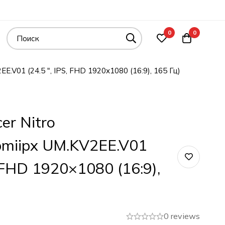
0
0
.V01 (24.5 ", IPS, FHD 1920x1080 (16:9), 165 Гц)
er Nitro
miipx UM.KV2EE.V01
, FHD 1920×1080 (16:9),
0 reviews