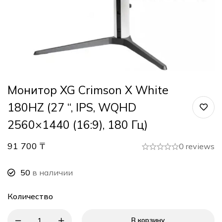
Монитор XG Crimson X White
180HZ (27 “, IPS, WQHD
2560×1440 (16:9), 180 Гц)
91 700
₸
0 reviews
50
в наличии
Количество
В корзину