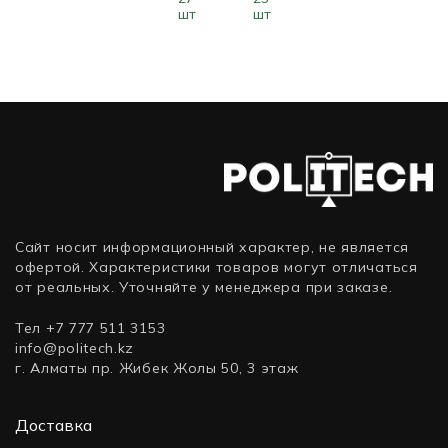
шт
шт
FHD
(16:9),
3840×2160
3440×1440
2560×1440
1920×1080
144
(16:9),
(21:9),
(16:9),
(16:9),
Гц)
160
180
165
100
Гц)
Гц)
Гц)
Гц)
Сайт носит информационный характер, не является
офертой. Характеристики товаров могут отличаться
от реальных. Уточняйте у менеджера при заказе.
Тел +7 777 511 3153
info@politech.kz
г. Алматы пр. Жибек Жолы 50, 3 этаж
Доставка