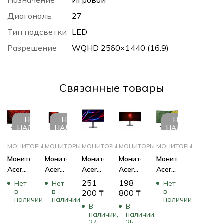
Назначение
Игровой
Диагональ
27
Тип подсветки
LED
Разрешение
WQHD 2560×1440 (16:9)
Cвязанные товары
НЕТ В
НЕТ В
НЕТ В
НАЛИЧИИ
НАЛИЧИИ
НАЛИЧИИ
МОНИТОРЫ
МОНИТОРЫ
МОНИТОРЫ
МОНИТОРЫ
МОНИТОРЫ
Монитор
Монитор
Монитор
Монитор
Монитор
Acer
Acer
Acer
Acer
Acer
NITRO
XV322QKKVbmiiphuzx
Nitro
XV345CURV3bmiphuzx
ED273UPbmiipx
251
198
Нет
Нет
Нет
KG272Ebmiix
UM.JX2EE.V13
XV275KVymipruzx
UM.CX5EE.301
UM.HE3EE.P05
в
в
в
200
₸
800
₸
наличии
наличии
наличии
UM.HX2EE.E08
(31.5 “,
UM.HX5EE.V05
(34 “,
(27 “,
В
В
(27 “,
IPS,
(27 “,
VA,
VA,
наличии,
наличии,
IPS,
3840×2160
IPS,
WQHD
WQHD
27
25