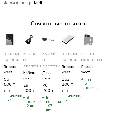
Форм фактор
Midi
Cвязанные товары
НЕТ В
НАЛИЧИИ
ВНЕШНИЕ
КАБЕЛИ
КАБЕЛИ
ВНЕШНИЕ
ВНЕШНИЕ
НАКОПИТЕЛИ
И
И
НАКОПИТЕЛИ
НАКОПИТЕЛИ
Внешний
АДАПТЕРЫ
АДАПТЕРЫ
Внешний
Внешний
жесткий
жесткий
жесткий
Кабель
Док-
диск
диск
диск
питания
станция
55
152
Нет
Netac
Kingston
Western
в
HPE
HP
500
₸
200
₸
29
70
наличии
Z7S
SXS2000/4000G
Digital
AF576A
USB-C
400
₸
200
₸
В
В
NT01Z7S-
(4 ТБ)
WD
Dock
наличии,
наличии,
В
В
002T-
Elements
57
34
G5
наличии,
наличии,
шт
шт
32BK
Desktop
5TW10AA
2 шт
107
шт
(2 ТБ)
WDBWLG0060HBK-
EESN