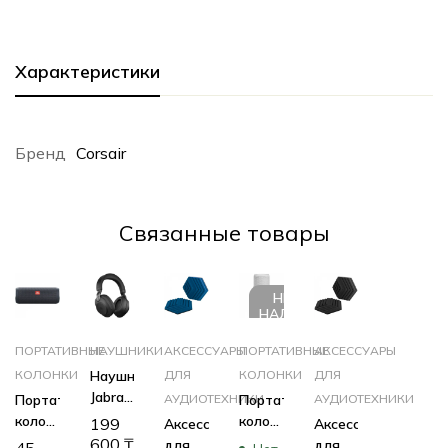
Характеристики
Бренд
Corsair
Cвязанные товары
НЕТ В
НАЛИЧИИ
ПОРТАТИВНЫЕ
НАУШНИКИ
АКСЕССУАРЫ
ПОРТАТИВНЫЕ
АКСЕССУАРЫ
КОЛОНКИ
Наушники
ДЛЯ
КОЛОНКИ
ДЛЯ
Jabra
Портативная
АУДИОТЕХНИКИ
Портативная
АУДИОТЕХНИКИ
Evolve2
колонка
колонка
199
Аксессуар
Аксессуар
85
JBL
JBL
600
₸
для
для
45