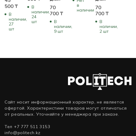
Нет
Link380a
Flip
Flip 6 –
в
аудиотехники
аудиотехники
500
₸
В
70
70
UC
наличии
Essential
White
наличии,
Elgato
Elgato
700
₸
700
₸
В
Stereo
24
2
JBLFLIP6WHT
Acoustic
Acoustic
наличии,
шт
В
В
Black
JBLFLIPES2
(Белый)
27
Treatment
Treatment
наличии,
наличии,
шт
28599-
(Черный)
Foam
Foam
9 шт
2 шт
989-
10AAL9901
10AAJ9901
999
Сайт носит информационный характер, не является
офертой. Характеристики товаров могут отличаться
от реальных. Уточняйте у менеджера при заказе.
Тел +7 777 511 3153
info@politech.kz