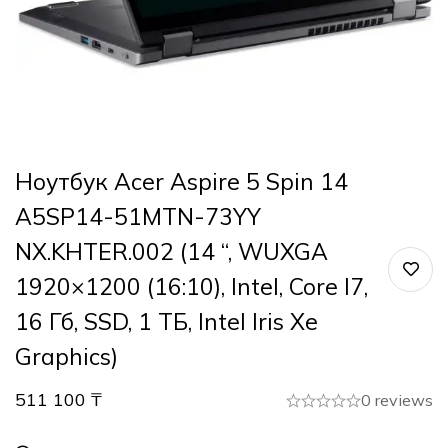
Ноутбук Acer Aspire 5 Spin 14
A5SP14-51MTN-73YY
NX.KHTER.002 (14 “, WUXGA
1920×1200 (16:10), Intel, Core I7,
16 Гб, SSD, 1 ТБ, Intel Iris Xe
Graphics)
511 100
₸
0 reviews