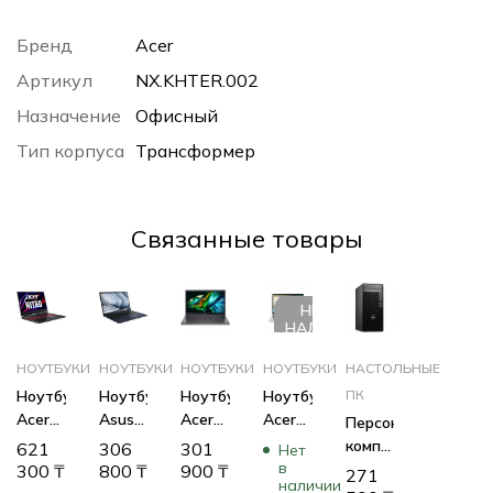
Бренд
Acer
Артикул
NX.KHTER.002
Назначение
Офисный
Тип корпуса
Трансформер
Cвязанные товары
НЕТ В
НАЛИЧИИ
НОУТБУКИ
НОУТБУКИ
НОУТБУКИ
НОУТБУКИ
НАСТОЛЬНЫЕ
Ноутбук
Ноутбук
Ноутбук
Ноутбук
ПК
Acer
Asus
Acer
Acer
Персональный
Nitro
ExpertBook
A517-
Spin 3
компьютер
621
306
301
Нет
5
B1
58GM-
SP314-
в
Dell
300
₸
800
₸
900
₸
271
наличии
AN515-
B1502CVA-
36GE
55N
Optiplex