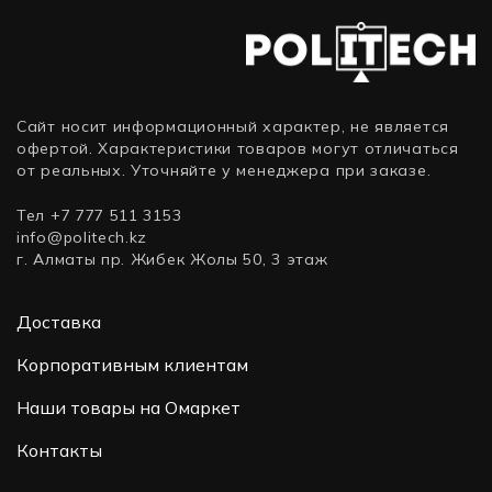
SSD,
SSD,
DDR4-
DDR4-
3200,
512
256
3200,
3200,
SSD,
ГБ,
Гб)
SSD,
SSD,
Windows
Intel
Windows
Windows
11
Iris Xe
11
11
Pro)
Graphics)
Сайт носит информационный характер, не является
Pro)
Pro)
офертой. Характеристики товаров могут отличаться
от реальных. Уточняйте у менеджера при заказе.
Тел +7 777 511 3153
info@politech.kz
г. Алматы пр. Жибек Жолы 50, 3 этаж
Доставка
Корпоративным клиентам
Наши товары на Омаркет
Контакты