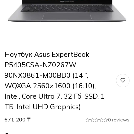
Ноутбук Asus ExpertBook
P5405CSA-NZ0267W
90NX0861-M00BD0 (14 “,
WQXGA 2560×1600 (16:10),
Intel, Core Ultra 7, 32 Гб, SSD, 1
ТБ, Intel UHD Graphics)
671 200
₸
0 reviews