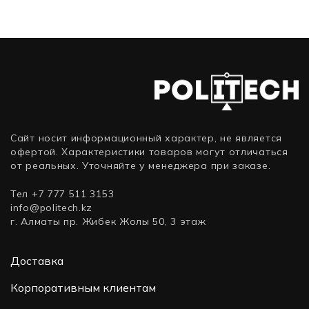
FHD
FHD
HD
(Core
i5,
1920×1080
1920×1080
1366×768
i3,
12500,
(16:9),
(16:9),
(16:9),
12100,
3, 8 Гб,
Intel,
AMD,
AMD,
3.3, 16
DDR4-
Core
Ryzen
Ryzen
Гб,
3200,
i3, 8
7, 16
3, 4 Гб,
DDR4-
SSD)
Гб,
Гб,
SSD,
3200,
SSD,
SSD, 1
128
SSD,
512
ТБ,
ГБ,
Windows
ГБ,
nVidia
AMD
11
Сайт носит информационный характер, не является
NVIDIA
GeForce
Radeon
Pro)
офертой. Характеристики товаров могут отличаться
GeForce
RTX
Vega)
от реальных. Уточняйте у менеджера при заказе.
RTX
3080)
2050)
Тел +7 777 511 3153
info@politech.kz
г. Алматы пр. Жибек Жолы 50, 3 этаж
Доставка
Корпоративным клиентам