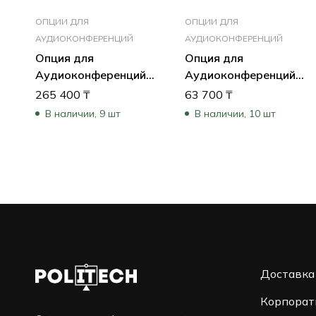
ОПЦИИ ДЛЯ
ОПЦИИ ДЛЯ
АУДИОКОНФЕРЕНЦИЙ
АУДИОКОНФЕРЕНЦИЙ
Опция для
Опция для
Аудиоконференций
Аудиоконференций
Jabra Спикерфон
Jabra Speak2 55, MS
265 400
₸
63 700
₸
SPEAK 810 MS 7810-
Teams 2755-109
В наличии, 9 шт
В наличии, 10 шт
109
Доставка
Корпорат