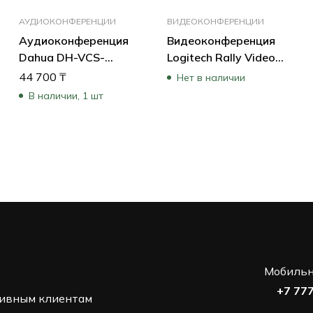
АУДИОКОНФЕРЕНЦИИ
ВИДЕОКОНФЕРЕНЦИИ
Аудиоконференция
Видеоконференция
Dahua DH-VCS-
Logitech Rally Video
MCA450
Conference System
44 700
₸
Нет в наличии
960-001218
В наличии, 1 шт
Мобильн
+7 77
ивным клиентам