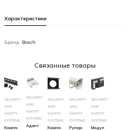
Характеристики
Бренд
Bosch
Cвязанные товары
SECURITY
SECURITY
SECURITY
SECURITY
SECURITY
AND
AND
AND
AND
AND
SAFETY
SAFETY
SAFETY
SAFETY
SAFETY
SYSTEMS
SYSTEMS
SYSTEMS
SYSTEMS
SYSTEMS
Адаптер
Комплект
Комплект
Рупорный
Модуль