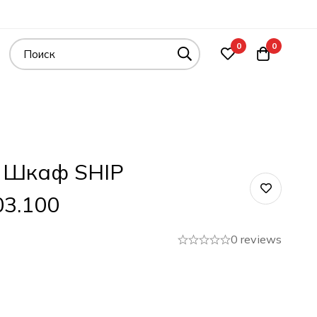
0
0
 Шкаф SHIP
03.100
0 reviews