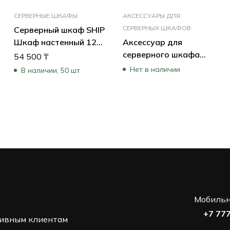
СЕРВЕРНЫЕ ШКАФЫ
АКСЕССУАРЫ ДЛЯ
СЕРВЕРНЫХ ШКАФОВ
Серверный шкаф SHIP
Шкаф настенный 12U
Аксессуар для
570×450 мм
серверного шкафа
54 500
₸
5412.01.100
Tripp-Lite PDUMV16HV
Нет в наличии
В наличии, 50 шт
Мобильн
+7 77
ивным клиентам