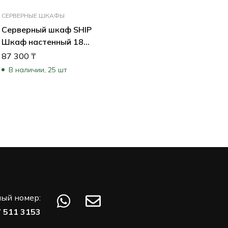
СЕРВЕРНЫЕ ШКАФЫ
Серверный шкаф SHIP
Шкаф настенный 18U
570×600 мм
87 300
₸
5618.01.100
В наличии, 25 шт
ый номер:
7 511 3153