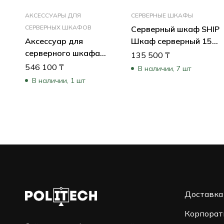
АКСЕССУАРЫ ДЛЯ
СЕРВЕРНЫЕ ШКАФЫ
СЕРВЕРНЫХ ШКАФОВ
Серверный шкаф SHIP
Аксессуар для
Шкаф серверный 15U
серверного шкафа
600×800 мм
135 500
₸
Tripp-Lite
601S.6815.03.100
546 100
₸
В наличии, 7 шт
PDUMH32HVATNET U
В наличии, 1 шт
Доставка
Корпорат