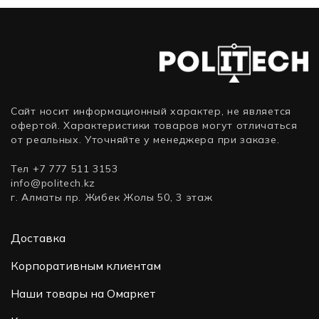
2000
2000
4314,
SAS)
(2,5
МГц,
МГц,
2400
SFF,
12, 30,
12, 30,
МГц,
2.4
1 x 32
1 x 16
16, 24,
ТБ,
ГБ, LFF
ГБ,
1 x 32
SAS)
3.5″,
SFF
ГБ,
8)
2.5″,
SFF
8)
2.5″,
Сайт носит информационный характер, не является
офертой. Характеристики товаров могут отличаться
8)
от реальных. Уточняйте у менеджера при заказе.
Тел +7 777 511 3153
info@politech.kz
г. Алматы пр. Жибек Жолы 50, 3 этаж
Доставка
Корпоративным клиентам
Наши товары на Омаркет