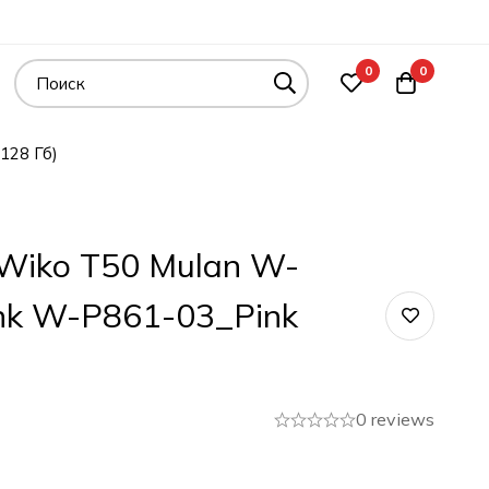
0
0
128 Гб)
Wiko T50 Mulan W-
nk W-P861-03_Pink
0 reviews