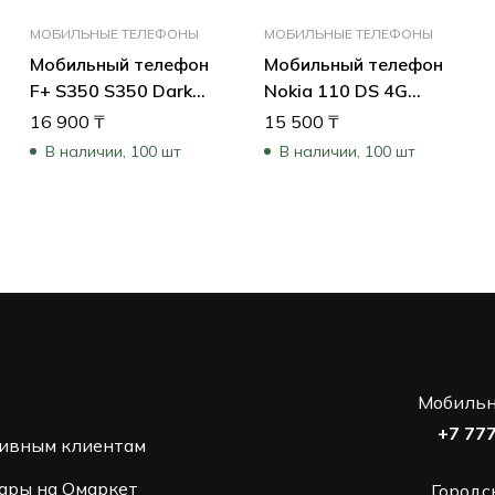
МОБИЛЬНЫЕ ТЕЛЕФОНЫ
МОБИЛЬНЫЕ ТЕЛЕФОНЫ
Мобильный телефон
Мобильный телефон
F+ S350 S350 Dark
Nokia 110 DS 4G
Grey
BLACK 16LYRB01A01
16 900
₸
15 500
₸
В наличии, 100 шт
В наличии, 100 шт
Мобильн
+7 77
ивным клиентам
ары на Омаркет
Городс