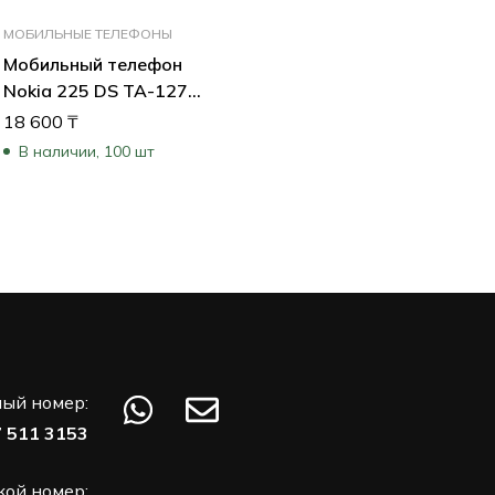
МОБИЛЬНЫЕ ТЕЛЕФОНЫ
Мобильный телефон
Nokia 225 DS TA-1276
SAND 16QENG01A01
18 600
₸
В наличии, 100 шт
ый номер:
7 511 3153
кой номер: