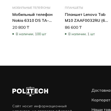
МОБИЛЬНЫЕ ТЕЛЕФОНЫ
ПЛАНШЕТЫ
Мобильный телефон
Планшет Lenovo Tab
Nokia 6310 DS TA-
M10 ZAAF0032RU (64
1400 GREEN
Гб, 4 Гб)
20 800
₸
86 600
₸
16POSE01A08
В наличии, 100 шт
В наличии, 1 шт
Доставка
Корпорат
Сайт носит информационный
Наши тов