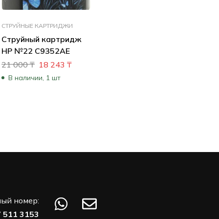
СТРУЙНЫЕ КАРТРИДЖИ
Струйный картридж
HP №22 C9352AE
21 000
₸
18 243
₸
В наличии, 1 шт
ый номер:
7 511 3153