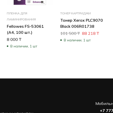
ПЛЕНКА ДЛЯ
ТОНЕР КАРТРИДЖИ
ЛАМИНИРОВАНИЯ
Тонер Xerox PLC9070
Fellowes FS-53061
Black 006R01738
(А4, 100 шт.)
101 500
₸
88 218
₸
8 000
₸
В наличии, 1 шт
В наличии, 1 шт
Мобильн
+7 77