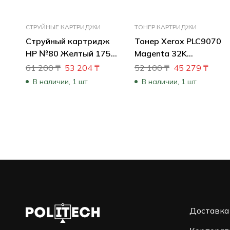
СТРУЙНЫЕ КАРТРИДЖИ
ТОНЕР КАРТРИДЖИ
Струйный картридж
Тонер Xerox PLC9070
HP №80 Желтый 175
Magenta 32K
мл C4873A
006R01740
61 200
₸
53 204
₸
52 100
₸
45 279
₸
В наличии, 1 шт
В наличии, 1 шт
Доставка