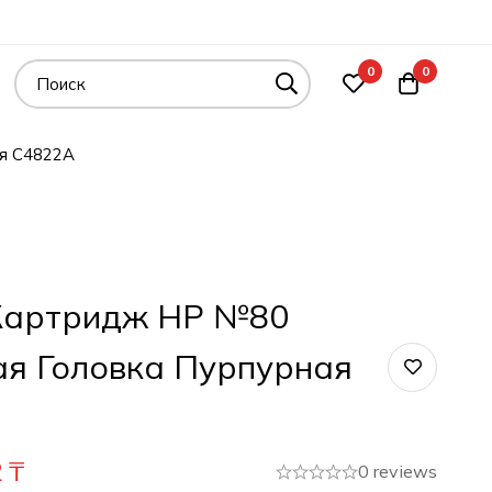
0
0
я C4822A
Картридж HP №80
я Головка Пурпурная
2
₸
0 reviews