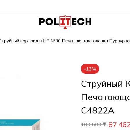
Струйный картридж HP №80 Печатающая головка Пурпурна
-13%
Струйный 
Печатающа
C4822A
87 46
100 600
₸