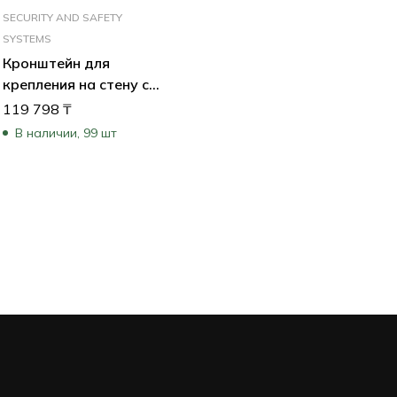
SECURITY AND SAFETY
SYSTEMS
Кронштейн для
крепления на стену с
й
соединительными
119 798
₸
проводами ( Pendant
В наличии, 99 шт
Arm with Wiring)