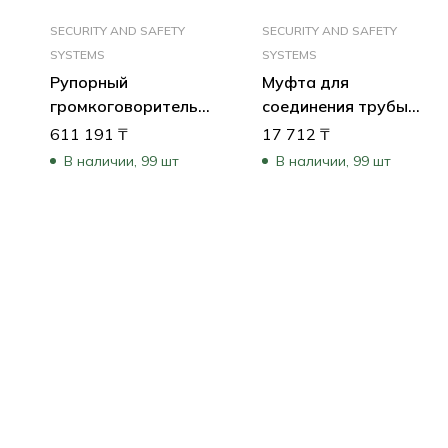
SECURITY AND SAFETY
SECURITY AND SAFETY
SYSTEMS
SYSTEMS
Рупорный
Муфта для
громкоговоритель
соединения трубы
15W, SIP, длинный
подвесного монтажа
611 191
₸
17 712
₸
В наличии, 99 шт
В наличии, 99 шт