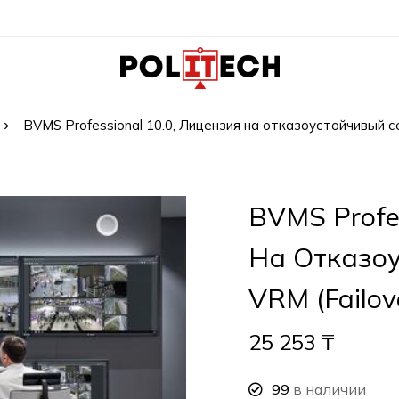
BVMS Professional 10.0, Лицензия на отказоустойчивый с
BVMS Profes
На Отказо
VRM (Failo
25 253
₸
99
в наличии