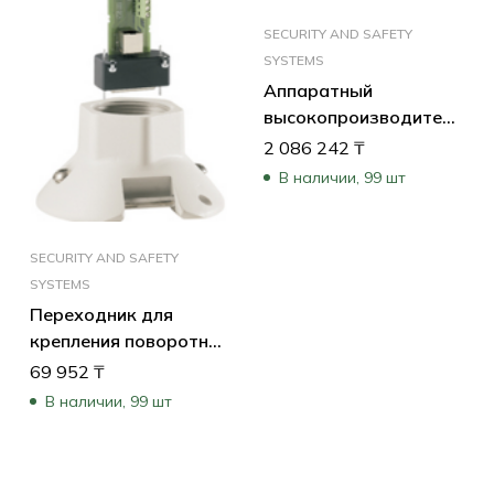
SECURITY AND SAFETY
SYSTEMS
Аппаратный
высокопроизводительны
HD декодер Videojet
2 086 242
₸
7000, H.265
В наличии, 99 шт
SECURITY AND SAFETY
SYSTEMS
Переходник для
крепления поворотной
камеры G4 (“яйца”) на
69 952
₸
трубу, цвет белый
В наличии, 99 шт
Труба в комплект не
вход