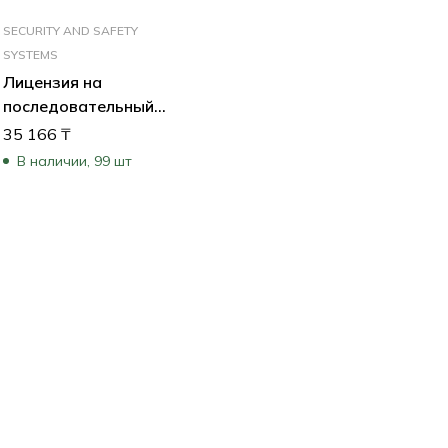
SECURITY AND SAFETY
SYSTEMS
Лицензия на
й
последовательный
протокол для IP-
35 166
₸
камер
В наличии, 99 шт