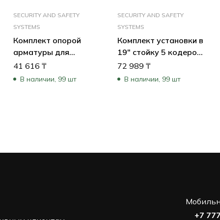
SECURITY AND SAFETY
SECURITY AND SAFETY
SYSTEMS
SYSTEMS
Комплект опорой
Комплект установки в
ный
арматуры для
19″ стойку 5 кодеров
установки на
VIP-X1XF или 3
41 616
₸
72 989
₸
подвесной потолок
кодеров VJT-XF
В наличии, 99 шт
В наличии, 99 шт
(Suspension Ceiling
Support Kit- 7 in Di
Мобильн
+7 77