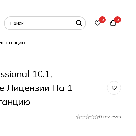
0
0
чую станцию
sional 10.1,
е Лицензии На 1
танцию
0 reviews