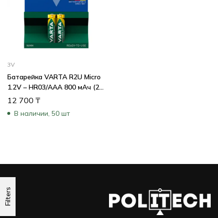
3V
Батарейка VARTA R2U Micro
1.2V – HR03/AAA 800 мАч (2
шт) 24903
12 700
₸
В наличии, 50 шт
Filters