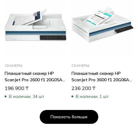
СКАНЕРЫ
СКАНЕРЫ
Планшетный сканер HP
Планшетный сканер HP
ScanJet Pro 2600 f1 20G05A
ScanJet Pro 3600 f1 20G06A
(A4, Цветной, CIS)
(A4, Цветной, CIS)
196 900
₸
236 200
₸
В наличии, 34 шт
В наличии, 1 шт
Показать больше