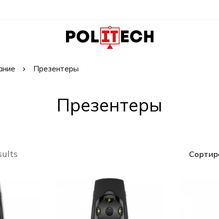
ание
Презентеры
Презентеры
sults
Сортир