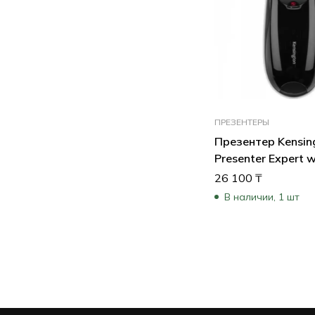
ПРЕЗЕНТЕРЫ
Презентер Kensin
Presenter Expert w
Laser K72425EU
26 100
₸
В наличии, 1 шт