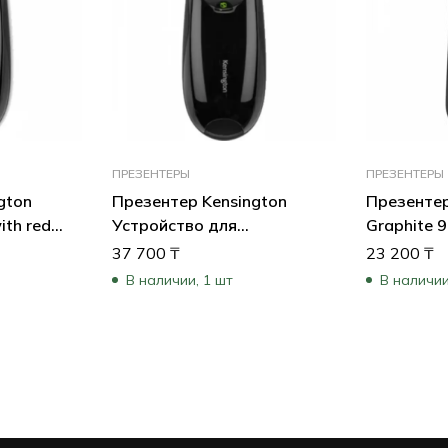
ПРЕЗЕНТЕРЫ
ПРЕЗЕНТЕРЫ
gton
Презентер Kensington
Презентер
ith red
Устройство для
Graphite 
презентаций Expert с
37 700
₸
23 200
₸
зеленым лазером K72426EU
В наличии, 1 шт
В наличии