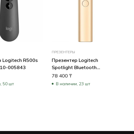
ПРЕЗЕНТЕРЫ
 Logitech R500s
Презентер Logitech
910-005843
Spotlight Bluetooth
Presentation Remote – GOLD
78 400
₸
910-004862
, 50 шт
В наличии, 23 шт