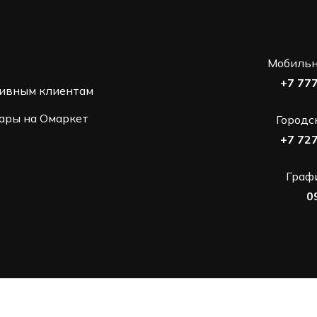
Мобильн
+7 77
ивным клиентам
ары на Омаркет
Городс
+7 72
Графи
0