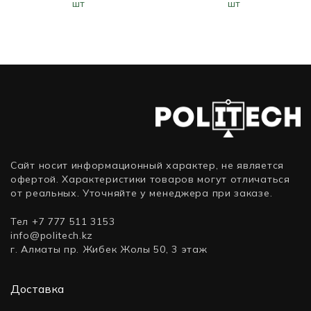
Full-
шт
шт
HC330
HC550
Tower)
10 ТБ
16 ТБ
WUS721010ALE6L4
WUH721816ALE6L4
(HDD
(HDD
(классические),
(классические),
10 ТБ,
16 ТБ,
3.5
3.5
дюйма,
дюйма,
SATA)
SATA)
Сайт носит информационный характер, не является
офертой. Характеристики товаров могут отличаться
от реальных. Уточняйте у менеджера при заказе.
Тел +7 777 511 3153
info@politech.kz
г. Алматы пр. Жибек Жолы 50, 3 этаж
Доставка