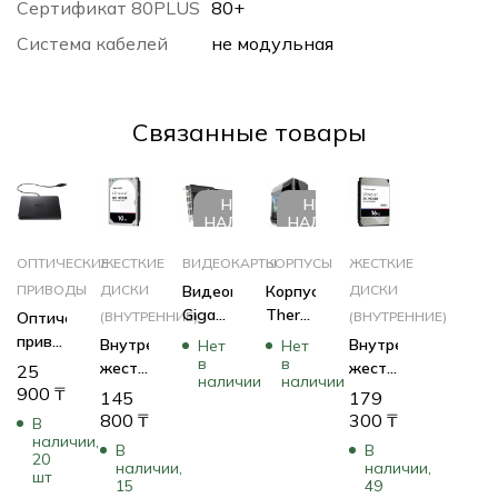
Сертификат 80PLUS
80+
Система кабелей
не модульная
Cвязанные товары
НЕТ В
НЕТ В
НАЛИЧИИ
НАЛИЧИИ
ОПТИЧЕСКИЕ
ЖЕСТКИЕ
ВИДЕОКАРТЫ
КОРПУСЫ
ЖЕСТКИЕ
ПРИВОДЫ
ДИСКИ
Видеокарта
Корпус
ДИСКИ
Gigabyte
Thermaltake
Оптический
(ВНУТРЕННИЕ)
(ВНУТРЕННИЕ)
RTX
View
привод
Внутренний
Внутренний
Нет
Нет
4060
71 TG
в
в
Dell
жесткий
жесткий
25
наличии
наличии
D6 8G
CA-
784-
диск
диск
900
₸
145
179
GV-
1I7-
BBBI
Western
Western
800
₸
300
₸
В
N4060D6-
00F1WN-
Digital
Digital
наличии,
В
В
8GD
00
20
Ultrastar
Ultrastar
наличии,
наличии,
шт
(8 ГБ)
(Игровые,
DC
DC
15
49