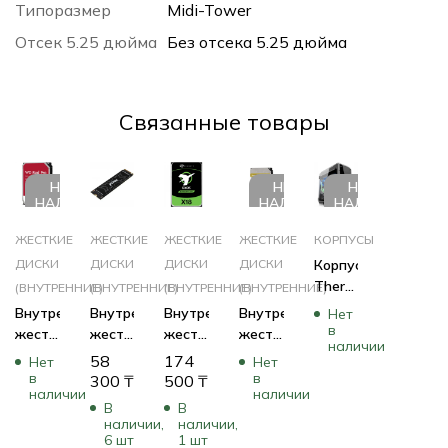
Типоразмер
Midi-Tower
Отсек 5.25 дюйма
Без отсека 5.25 дюйма
Cвязанные товары
НЕТ В
НЕТ В
НЕТ В
НАЛИЧИИ
НАЛИЧИИ
НАЛИЧИИ
ЖЕСТКИЕ
ЖЕСТКИЕ
ЖЕСТКИЕ
ЖЕСТКИЕ
КОРПУСЫ
ДИСКИ
ДИСКИ
ДИСКИ
ДИСКИ
Корпус
Thermaltake
(ВНУТРЕННИЕ)
(ВНУТРЕННИЕ)
(ВНУТРЕННИЕ)
(ВНУТРЕННИЕ)
View
Внутренний
Внутренний
Внутренний
Внутренний
Нет
71 TG
в
жесткий
жесткий
жесткий
жесткий
наличии
CA-
диск
диск
диск
диск
58
174
Нет
Нет
1I7-
Western
Kingston
Seagate
Western
в
в
300
₸
500
₸
00F1WN-
наличии
наличии
Digital
Fury
Exos
Digital
В
В
00
Red
Renegade
X18
Gold
наличии,
наличии,
(Игровые,
Pro
SFYRSK/1000G
ST12000NM000J
Enterprise
6 шт
1 шт