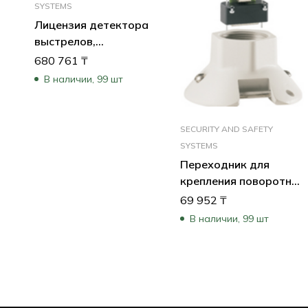
SYSTEMS
Лицензия детектора
выстрелов,
бессрочная
680 761
₸
В наличии, 99 шт
SECURITY AND SAFETY
SYSTEMS
Переходник для
крепления поворотной
камеры G4 (“яйца”) на
69 952
₸
трубу, цвет белый
В наличии, 99 шт
Труба в комплект не
вход