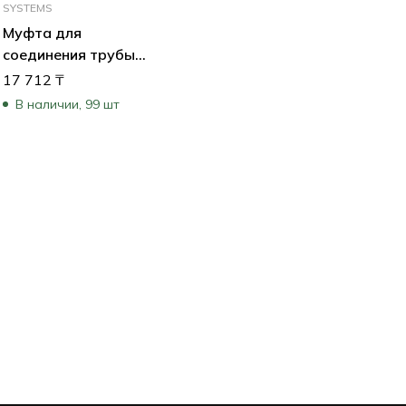
SYSTEMS
Муфта для
соединения трубы
подвесного монтажа
17 712
₸
В наличии, 99 шт