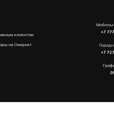
Мобильн
+7 77
ивным клиентам
ары на Омаркет
Городс
+7 72
Графи
0