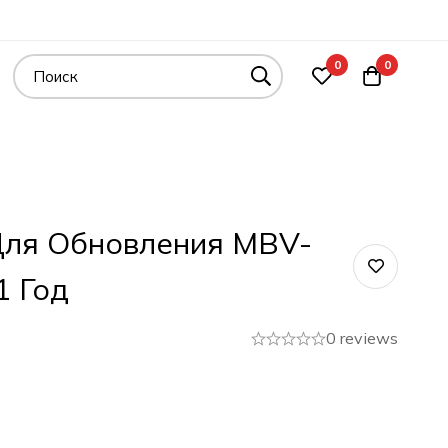
0
0
Для Обновления MBV-
1 Год
0 reviews