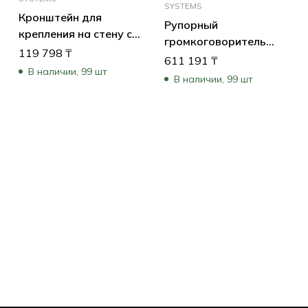
SYSTEMS
Кронштейн для
Рупорный
крепления на стену с
громкоговоритель
соединительными
119 798
₸
15W, SIP, длинный
611 191
₸
проводами ( Pendant
В наличии, 99 шт
В наличии, 99 шт
Arm with Wiring)