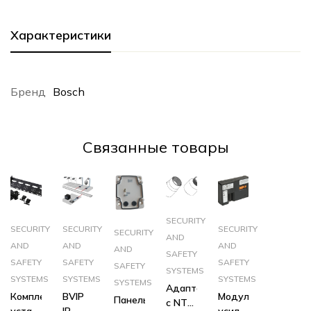
Характеристики
Бренд
Bosch
Cвязанные товары
SECURITY
SECURITY
SECURITY
SECURITY
SECURITY
AND
AND
AND
AND
AND
SAFETY
SAFETY
SAFETY
SAFETY
SAFETY
SYSTEMS
SYSTEMS
SYSTEMS
SYSTEMS
SYSTEMS
Адаптер
Комплект
BVIP
Модуль
Панель
с NTP
установки
IP
усилителя