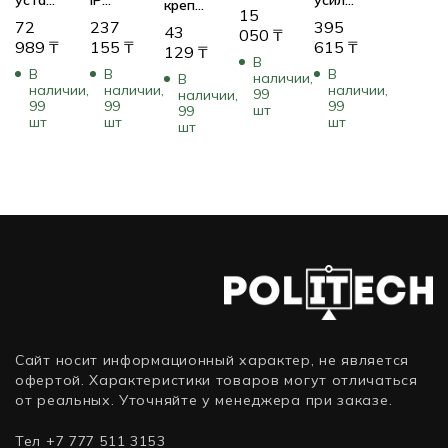
крепления
резьбы
15
в 19″
Модуль
15W,
72
237
395
кронштейна
на
43
050
₸
стойку
ПО
SIP
989
₸
155
₸
615
₸
VGA-
метрическую
129
₸
В
5
для IP
PEND-
В
В
В
наличии,
В
кодеров
матрицы;
ARM
наличии,
наличии,
наличии,
99
наличии,
VIP-
до 32
99
99
99
шт
(Pendant
99
шт
шт
шт
X1XF
камер,
шт
Arm
или 3
10
Wall
кодеров
мониторов,
Plate
VJT-
1
24VAC)
XF
клавиатура
IntuiKey;
не
требует
ПК д
Сайт носит информационный характер, не является
офертой. Характеристики товаров могут отличаться
от реальных. Уточняйте у менеджера при заказе.
Тел +7 777 511 3153