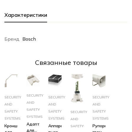
Характеристики
Бренд
Bosch
Cвязанные товары
SECURITY
SECURITY
SECURITY
SECURITY
AND
AND
AND
AND
SAFETY
SAFETY
SAFETY
SAFETY
SECURITY
SYSTEMS
SYSTEMS
SYSTEMS
SYSTEMS
AND
Адаптер
Кронштейн
Аппаратный
Рупорный
SAFETY
для
для
высокопроизводительный
громкоговоритель