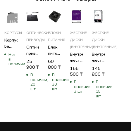
НЕТ В
НАЛИЧИИ
КОРПУСЫ
ОПТИЧЕСКИЕ
БЛОКИ
ЖЕСТКИЕ
ЖЕСТКИЕ
Корпус
ПРИВОДЫ
ПИТАНИЯ
ДИСКИ
ДИСКИ
be
Оптический
Блок
(ВНУТРЕННИЕ)
(ВНУТРЕННИЕ)
quiet!
привод
питания
Внутренний
Внутренний
Нет
PURE
в
Dell
FSP
жесткий
жесткий
25
60
наличии
BASE
784-
750
диск
диск
900
₸
800
₸
166
145
500
BBBI
Вт
Western
Western
500
₸
800
₸
В
В
Black
HG2-
Digital
Digital
наличии,
наличии,
В
В
BG034
750
20
30
Caviar
Ultrastar
наличии,
наличии,
шт
шт
(750
Purple
DC
3 шт
15
шт
Вт)
WD101PURP
HC330
(HDD
10 ТБ
(классические),
WUS721010ALE6L4
10 ТБ,
(HDD
3.5
(классические),
дюйма,
10 ТБ,