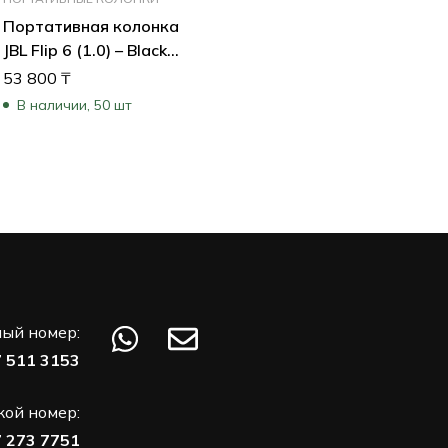
Портативная колонка
JBL Flip 6 (1.0) – Black
JBLFLIP6BLK (Черный)
53 800
₸
В наличии, 50 шт
ый номер:
7 511 3153
кой номер:
7 273 7751