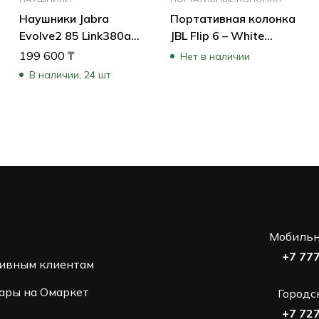
Наушники Jabra
Портативная колонка
Evolve2 85 Link380a
JBL Flip 6 – White
UC Stereo Black 28599-
JBLFLIP6WHT (Белый)
199 600
₸
Нет в наличии
989-999
В наличии, 24 шт
Мобильн
+7 77
ивным клиентам
ары на Омаркет
Городс
+7 72