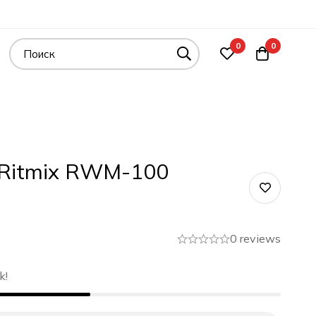
0
0
Ritmix RWM-100
0 reviews
k!