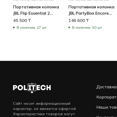
Портативная колонка
Портативная колонка
JBL Flip Essential 2
JBL PartyBox Encore
JBLFLIPES2 (Черный)
Essential
45 500
₸
146 600
₸
JBLPBENCOREESSEP
В наличии, 27 шт
В наличии, 50 шт
Доставка
Корпорат
Сайт носит информационный
Наши тов
характер, не является офертой.
Характеристики товаров могут