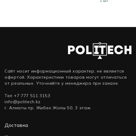
1 шт
(1000
мбит/
мбит/
T
On
мбит/
с), 4
с), 2
(1000
10G
с))
SFP
SFP
мбит/
SFP+
порта)
порта)
с))
to
SFP+
1m
DAC
Cable
R9D19A
(Кабель)
Сайт носит информационный характер, не является
офертой. Характеристики товаров могут отличаться
от реальных. Уточняйте у менеджера при заказе.
Тел +7 777 511 3153
info@politech.kz
г. Алматы пр. Жибек Жолы 50, 3 этаж
Доставка