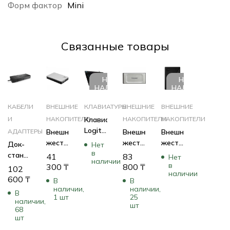
Форм фактор
Mini
Cвязанные товары
НЕТ В
НЕТ В
НАЛИЧИИ
НАЛИЧИИ
КАБЕЛИ
ВНЕШНИЕ
КЛАВИАТУРЫ
ВНЕШНИЕ
ВНЕШНИЕ
И
НАКОПИТЕЛИ
Клавиатура
НАКОПИТЕЛИ
НАКОПИТЕЛИ
Logitech
АДАПТЕРЫ
Внешний
Внешний
Внешний
G213
жесткий
жесткий
жесткий
Док-
Нет
Prodigy
в
диск
диск
диск
станция
41
83
Нет
наличии
920-
Netac
Kingston
Western
в
Dell
300
₸
800
₸
102
008092
наличии
K338
XS2000
Digital
WD19S
600
₸
В
В
NT05K338N-
SXS2000/2000G
My
130W
наличии,
наличии,
В
002T-
(2 ТБ)
Passport
1 шт
25
210-
наличии,
шт
30SL
Portable
AZBX
68
шт
(2 ТБ)
WDBPKJ0050BBK-
WESN