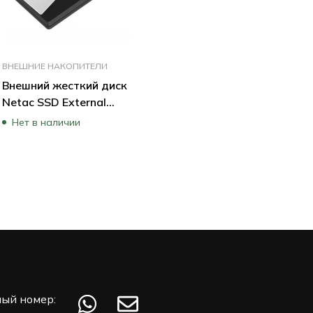
ВНЕШНИЕ НАКОПИТЕЛИ
Внешний жесткий диск
Netac SSD External
Z7S NT01Z7S-480G-
Нет в наличии
32BK (480 ГБ)
ый номер: