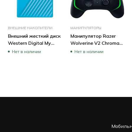
ВНЕШНИЕ НАКОПИТЕЛИ
МАНИПУЛЯТОРЫ
Внешний жесткий диск
Манипулятор Razer
Western Digital My
Wolverine V2 Chroma
Passport Portable Blue
RZ06-04010100-R3M1
Нет в наличии
Нет в наличии
WDBYVG0020BBL-
WESN (2 ТБ)
Мобильн