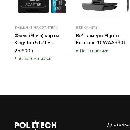
ВНЕШНИЕ НАКОПИТЕЛИ
ВЕБ КАМЕРЫ
Флеш (Flash) карты
Веб камеры Elgato
Kingston 512 ГБ
Facecam 10WAA9901
SDCG3/512GB (512 ГБ)
25 600
₸
Нет в наличии
В наличии, 23 шт
Доставка