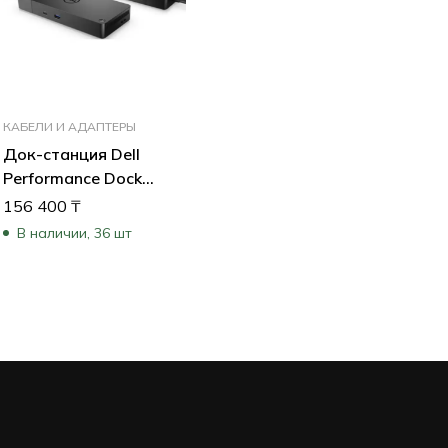
КАБЕЛИ И АДАПТЕРЫ
Док-станция Dell
Performance Dock
WD19DCS 210-AZBW
156 400
₸
В наличии, 36 шт