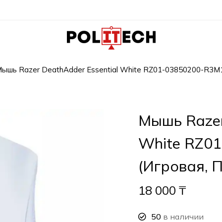
ышь Razer DeathAdder Essential White RZ01-03850200-R3M1
Мышь Razer
White RZ0
(Игровая, 
18 000
₸
50
в наличии