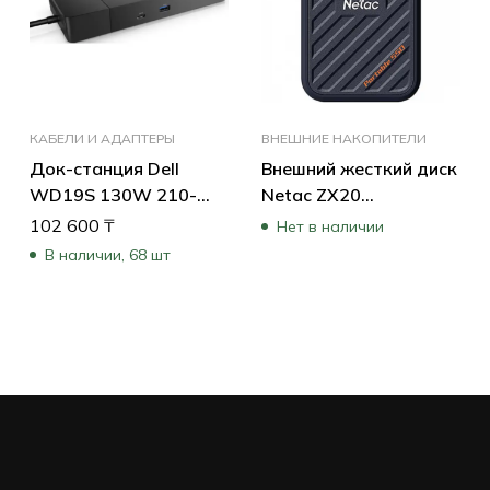
КАБЕЛИ И АДАПТЕРЫ
ВНЕШНИЕ НАКОПИТЕЛИ
Док-станция Dell
Внешний жесткий диск
WD19S 130W 210-
Netac ZX20
AZBX
NT01ZX20-512G-32BL
102 600
₸
Нет в наличии
(512 Гб)
В наличии, 68 шт