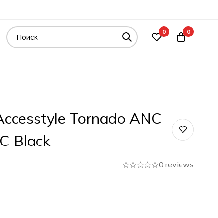
0
0
ccesstyle Tornado ANC
C Black
0 reviews