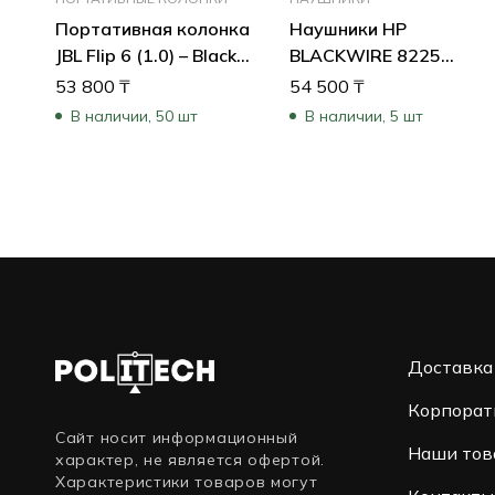
Портативная колонка
Наушники HP
JBL Flip 6 (1.0) – Black
BLACKWIRE 8225
JBLFLIP6BLK (Черный)
772K4AA
53 800
₸
54 500
₸
В наличии, 50 шт
В наличии, 5 шт
Доставка
Корпорат
Сайт носит информационный
Наши тов
характер, не является офертой.
Характеристики товаров могут