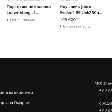
Портативная колонка
Наушники Jabra
Loewe klang s1
Evolve2 85 Link380a
60607D10 (Черный)
MS Stereo Black
199 600
₸
Нет в наличии
28599-999-999
В наличии, 23 шт
Мобильн
+7 77
ивным клиентам
ары на Омаркет
Городс
+7 72