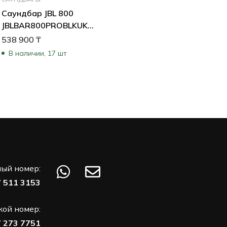
Саундбар JBL 800
JBLBAR800PROBLKUK
(Черный)
538 900
₸
В наличии, 17 шт
ый номер:
7 511 3153
кой номер:
7 273 7751