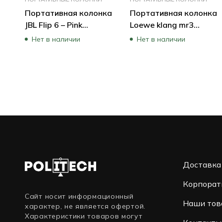
Портативная колонка
Портативная колонка
JBL Flip 6 – Pink
Loewe klang mr3
JBLFLIP6PINK
Basalt-Grey 60605D10
Нет в наличии
Нет в наличии
(Розовый)
(Серый)
Доставка
Корпорат
Сайт носит информационный
Наши тов
характер, не является офертой.
Характеристики товаров могут