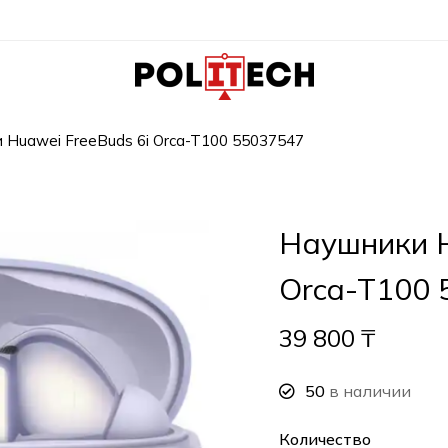
 Huawei FreeBuds 6i Orca-T100 55037547
Наушники H
Orca-T100 
39 800
₸
50
в наличии
Количество