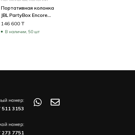
Портативная колонка
JBL PartyBox Encore
Essential
146 600
₸
JBLPBENCOREESSEP
В наличии, 50 шт
ый номер:
7 511 3153
кой номер:
7 273 7751