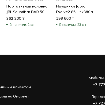
Портативная колонка
Наушники Jabra
JBL Soundbar BAR 500
Evolve2 85 Link380a
PRO
MS Stereo Black
362 200
₸
199 600
₸
JBLBAR500PROBLKUK
28599-999-999
В наличии, 2 шт
В наличии, 23 шт
(Черный)
Мобильн
+7 77
ивным клиентам
ары на Омаркет
Городс
+7 72