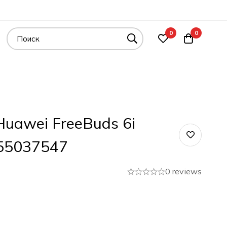
0
0
uawei FreeBuds 6i
55037547
0 reviews