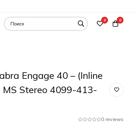
0
0
bra Engage 40 – (Inline
A MS Stereo 4099-413-
0 reviews