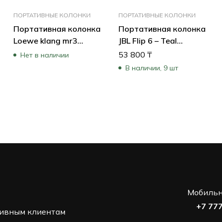
ПОРТАТИВНЫЕ КОЛОНКИ
ПОРТАТИВНЫЕ КОЛОНКИ
Портативная колонка
Портативная колонка
Loewe klang mr3
JBL Flip 6 – Teal
Basalt-Grey 60605D10
JBLFLIP6TEAL
53 800
₸
Нет в наличии
(Серый)
(Бирюзовый)
В наличии, 9 шт
Мобильн
+7 77
ивным клиентам