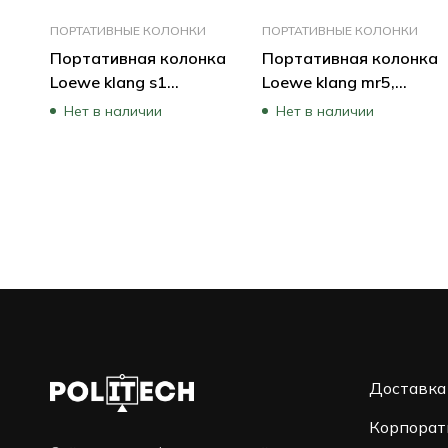
ПОРТАТИВНЫЕ КОЛОНКИ
ПОРТАТИВНЫЕ КОЛОНКИ
Портативная колонка
Портативная колонка
Loewe klang s1
Loewe klang mr5,
60607D10 (Черный)
Basalt-Grey 60606D10
Нет в наличии
Нет в наличии
(Серый)
Доставка
Корпорат