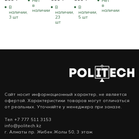
Нет
Нет
Wave
Link380a
772K4AA
Charge
klang
в
в
В
В
В
Elgato
наличии
MS
наличии
5
s1
наличии,
наличии,
наличии,
Arm
Stereo
3 шт
23
5 шт
JBLCHARGE5TEAL
60607D10
шт
10AAM9901
Black
(Бирюзовый)
(Черный)
28599-
999-
999
Сайт носит информационный характер, не является
офертой. Характеристики товаров могут отличаться
от реальных. Уточняйте у менеджера при заказе.
Тел +7 777 511 3153
info@politech.kz
г. Алматы пр. Жибек Жолы 50, 3 этаж