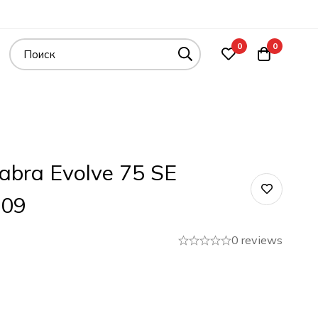
0
0
abra Evolve 75 SE
109
0 reviews