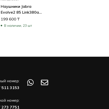
Наушники Jabra
Evolve2 85 Link380a
MS Stereo Black
199 600
₸
28599-999-999
В наличии, 23 шт
ый номер:
7 511 3153
кой номер:
7 273 7751