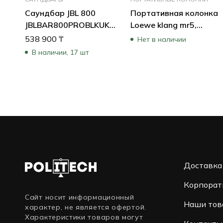
Саундбар JBL 800
Портативная колонка
JBLBAR800PROBLKUK
Loewe klang mr5,
(Черный)
Basalt-Grey 60606D10
538 900
₸
Нет в наличии
(Серый)
В наличии, 17 шт
Доставка
Корпорат
Сайт носит информационный
Наши тов
характер, не является офертой.
Характеристики товаров могут