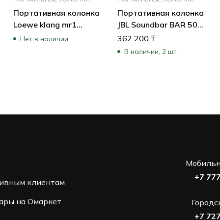
Портативная колонка
Портативная колонка
Loewe klang mr1
JBL Soundbar BAR 500
Basalt-Grey 60604D10
PRO
362 200
₸
Нет в наличии
(Серый)
JBLBAR500PROBLKUK
В наличии, 2 шт
(Черный)
Мобильн
+7 77
ивным клиентам
ары на Омаркет
Городс
+7 72