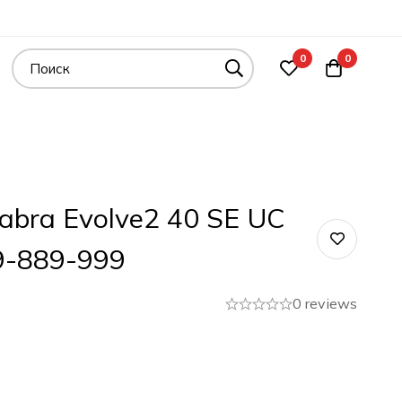
0
0
abra Evolve2 40 SE UC
9-889-999
0 reviews