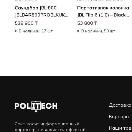
Саундбар JBL 800
Портативная колонка
JBLBAR800PROBLKUK
JBL Flip 6 (1.0) – Black
(Черный)
JBLFLIP6BLK (Черный)
538 900
₸
53 800
₸
В наличии, 17 шт
В наличии, 50 шт
Доставка
Корпорат
Сайт носит информационный
Наши тов
характер, не является офертой.