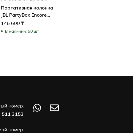
Портативная колонка
JBL PartyBox Encore
Essential
146 600
₸
JBLPBENCOREESSEP
В наличии, 50 шт
ый номер:
7 511 3153
кой номер: