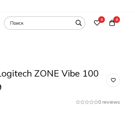
0
0
ogitech ZONE Vibe 100
9
0 reviews